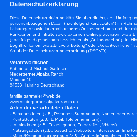
Datenschutzerklärung
Diese Datenschutzerklärung klärt Sie über die Art, den Umfang u
personenbezogenen Daten (nachfolgend kurz „Daten“) im Rahme
Leistungen sowie innerhalb unseres Onlineangebotes und der mi
Funktionen und Inhalte sowie externen Onlinepräsenzen, wie z.B. 
(nachfolgend gemeinsam bezeichnet als „Onlineangebot“). Im Hin
Begrifflichkeiten, wie z.B. „Verarbeitung“ oder „Verantwortlicher“ v
Art. 4 der Datenschutzgrundverordnung (DSGVO).
Verantwortlicher
Kathrin und Michael Gartmeier
Niedergerner Alpaka Ranch
Moosen 10
84533 Haiming Deutschland
familie.gartmeier@web.de
www.niedergerner-alpaka-ranch.de
Arten der verarbeiteten Daten
- Bestandsdaten (z.B., Personen-Stammdaten, Namen oder Adres
- Kontaktdaten (z.B., E-Mail, Telefonnummern).
- Inhaltsdaten (z.B., Texteingaben, Fotografien, Videos).
- Nutzungsdaten (z.B., besuchte Webseiten, Interesse an Inhalten,
- Meta-/Kommunikationsdaten (z.B., Geräte-Informationen, IP-Ad