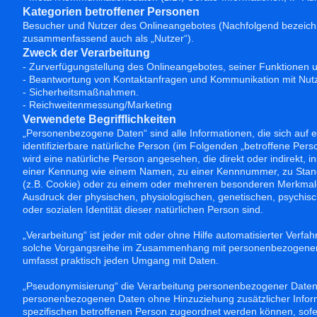
Kategorien betroffener Personen
Besucher und Nutzer des Onlineangebotes (Nachfolgend bezeichn
zusammenfassend auch als „Nutzer“).
Zweck der Verarbeitung
- Zurverfügungstellung des Onlineangebotes, seiner Funktionen u
- Beantwortung von Kontaktanfragen und Kommunikation mit Nut
- Sicherheitsmaßnahmen.
- Reichweitenmessung/Marketing
Verwendete Begrifflichkeiten
„Personenbezogene Daten“ sind alle Informationen, die sich auf ein
identifizierbare natürliche Person (im Folgenden „betroffene Person
wird eine natürliche Person angesehen, die direkt oder indirekt,
einer Kennung wie einem Namen, zu einer Kennnummer, zu Stand
(z.B. Cookie) oder zu einem oder mehreren besonderen Merkmalen
Ausdruck der physischen, physiologischen, genetischen, psychische
oder sozialen Identität dieser natürlichen Person sind.
„Verarbeitung“ ist jeder mit oder ohne Hilfe automatisierter Verf
solche Vorgangsreihe im Zusammenhang mit personenbezogenen D
umfasst praktisch jeden Umgang mit Daten.
„Pseudonymisierung“ die Verarbeitung personenbezogener Daten 
personenbezogenen Daten ohne Hinzuziehung zusätzlicher Inform
spezifischen betroffenen Person zugeordnet werden können, sofe