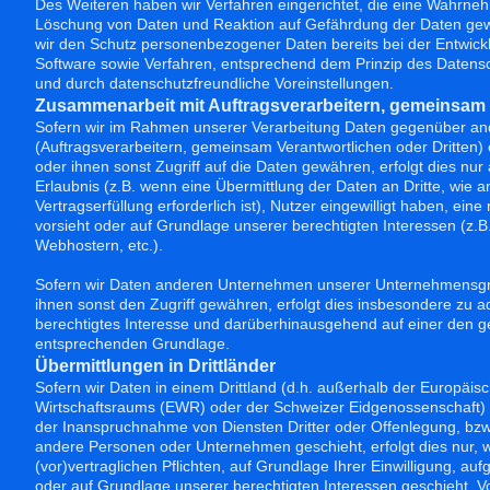
Des Weiteren haben wir Verfahren eingerichtet, die eine Wahrne
Löschung von Daten und Reaktion auf Gefährdung der Daten gewä
wir den Schutz personenbezogener Daten bereits bei der Entwick
Software sowie Verfahren, entsprechend dem Prinzip des Datens
und durch datenschutzfreundliche Voreinstellungen.
Zusammenarbeit mit Auftragsverarbeitern, gemeinsam 
Sofern wir im Rahmen unserer Verarbeitung Daten gegenüber a
(Auftragsverarbeitern, gemeinsam Verantwortlichen oder Dritten) 
oder ihnen sonst Zugriff auf die Daten gewähren, erfolgt dies nur
Erlaubnis (z.B. wenn eine Übermittlung der Daten an Dritte, wie an
Vertragserfüllung erforderlich ist), Nutzer eingewilligt haben, eine 
vorsieht oder auf Grundlage unserer berechtigten Interessen (z.B
Webhostern, etc.).
Sofern wir Daten anderen Unternehmen unserer Unternehmensgru
ihnen sonst den Zugriff gewähren, erfolgt dies insbesondere zu a
berechtigtes Interesse und darüberhinausgehend auf einer den g
entsprechenden Grundlage.
Übermittlungen in Drittländer
Sofern wir Daten in einem Drittland (d.h. außerhalb der Europäi
Wirtschaftsraums (EWR) oder der Schweizer Eidgenossenschaft) 
der Inanspruchnahme von Diensten Dritter oder Offenlegung, bzw
andere Personen oder Unternehmen geschieht, erfolgt dies nur, w
(vor)vertraglichen Pflichten, auf Grundlage Ihrer Einwilligung, auf
oder auf Grundlage unserer berechtigten Interessen geschieht. Vo