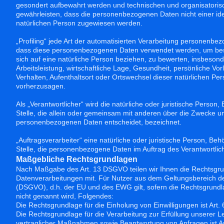
gesondert aufbewahrt werden und technischen und organisatori
gewährleisten, dass die personenbezogenen Daten nicht einer ident
natürlichen Person zugewiesen werden.
„Profiling“ jede Art der automatisierten Verarbeitung personenbez
dass diese personenbezogenen Daten verwendet werden, um best
sich auf eine natürliche Person beziehen, zu bewerten, insbeson
Arbeitsleistung, wirtschaftliche Lage, Gesundheit, persönliche Vorl
Verhalten, Aufenthaltsort oder Ortswechsel dieser natürlichen Pe
vorherzusagen.
Als „Verantwortlicher“ wird die natürliche oder juristische Person
Stelle, die allein oder gemeinsam mit anderen über die Zwecke un
personenbezogenen Daten entscheidet, bezeichnet.
„Auftragsverarbeiter“ eine natürliche oder juristische Person, Be
Stelle, die personenbezogene Daten im Auftrag des Verantwortlich
Maßgebliche Rechtsgrundlagen
Nach Maßgabe des Art. 13 DSGVO teilen wir Ihnen die Rechtsgr
Datenverarbeitungen mit. Für Nutzer aus dem Geltungsbereich 
(DSGVO), d.h. der EU und des EWG gilt, sofern die Rechtsgrundl
nicht genannt wird, Folgendes:
Die Rechtsgrundlage für die Einholung von Einwilligungen ist Art. 
Die Rechtsgrundlage für die Verarbeitung zur Erfüllung unserer 
vertraglicher Maßnahmen sowie Beantwortung von Anfragen ist Art