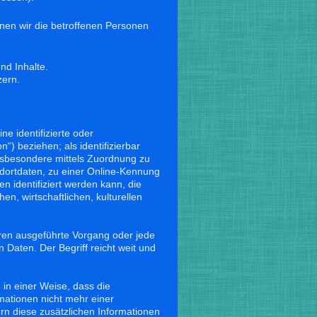
en wir die betroffenen Personen
nd Inhalte.
zern.
e identifizierte oder
“) beziehen; als identifizierbar
 insbesondere mittels Zuordnung zu
ortdaten, zu einer Online-Kennung
 identifiziert werden kann, die
n, wirtschaftlichen, kulturellen
ahren ausgeführte Vorgang oder jede
aten. Der Begriff reicht weit und
in einer Weise, dass die
ationen nicht mehr einer
rn diese zusätzlichen Informationen