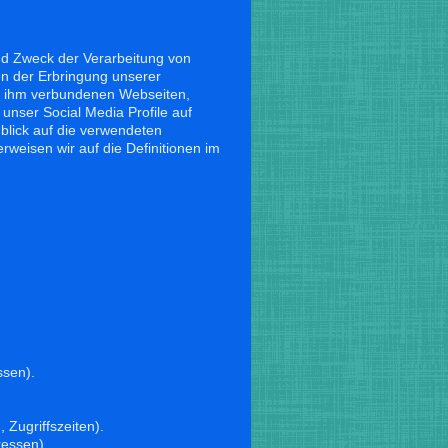
nd Zweck der Verarbeitung von
n der Erbringung unserer
t ihm verbundenen Webseiten,
unser Social Media Profile auf
blick auf die verwendeten
erweisen wir auf die Definitionen im
sen).
 Zugriffszeiten).
ressen).